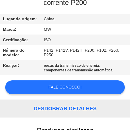
CONTROLE
corrente P200
DA
Lugar de origem:
China
QUALIDADE
Marca:
MW
CONTACTE-
Certificação:
ISO
NOS
Número do
P142, P142V, P142H, P200, P102, P260,
modelo:
P250
PEÇA
Realçar:
,
peças da transmissão de energia
componentes de transmissão automática
UMAS
CITAÇÕES
FALE CONOSCO!
MAPA
DESDOBRAR DETALHES
DO
SITE