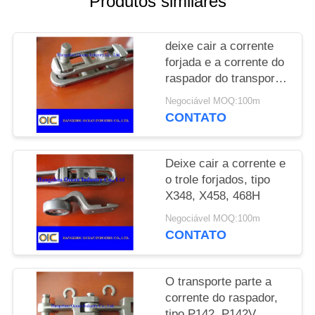
Produtos similares
PRIVACY
deixe cair a corrente
POLICY
forjada e a corrente do
raspador do transporte
das peças do
Negociável MOQ:100m
transporte do trole
CONTATO
Deixe cair a corrente e
o trole forjados, tipo
X348, X458, 468H
Negociável MOQ:100m
CONTATO
O transporte parte a
corrente do raspador,
tipo P142, P142V,