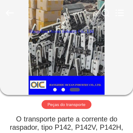
Industry
Co.,Ltd.
All
Rights
Reserved.
Developed
by
ECER
CASA
PRODUTOS
SOBRE
NÓS
EXCURSÃO
DA
Peças do transporte
FÁBRICA
O transporte parte a corrente do
raspador, tipo P142, P142V, P142H,