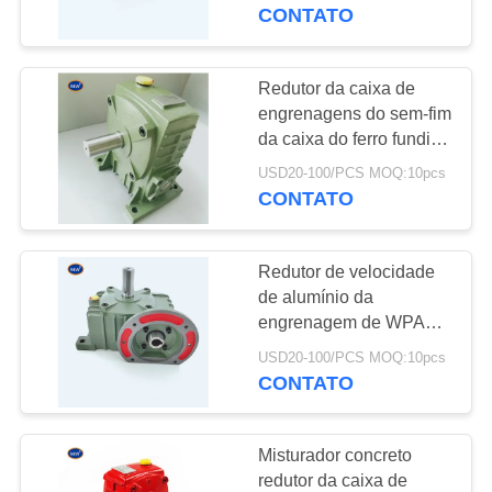
CONTROLE
CONTATO
DA
QUALIDADE
Redutor da caixa de
175
engrenagens do sem-fim
Correntes
da caixa do ferro fundido
CONTACTE-
da velocidade de WPA
transportadoras
USD20-100/PCS MOQ:10pcs
NOS
WPS do trator
CONTATO
PEÇA
Redutor de velocidade
UMAS
de alumínio da
CITAÇÕES
engrenagem de WPA
131
WPO NMRV das caixas
USD20-100/PCS MOQ:10pcs
engrenagem cónica
de engrenagens do
CONTATO
MAPA
sem-fim
espiral
DO
Misturador concreto
SITE
redutor da caixa de