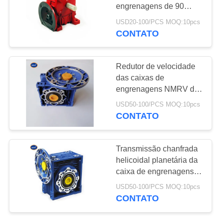
engrenagens de 90
PRIVACY
graus
USD20-100/PCS MOQ:10pcs
CONTATO
131
POLICY
Peças do transporte
Redutor de velocidade
das caixas de
engrenagens NMRV da
transmissão
USD50-100/PCS MOQ:10pcs
CONTATO
140
Transmissão chanfrada
Engrenagens e
helicoidal planetária da
caixa de engrenagens
pinhões
do redutor de velocidade
USD50-100/PCS MOQ:10pcs
do sem-fim
CONTATO