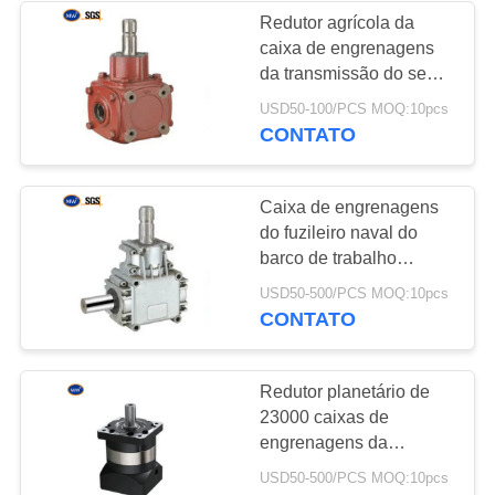
Redutor agrícola da
caixa de engrenagens
131
da transmissão do sem-
Roda e pinhão de
fim da máquina
USD50-100/PCS MOQ:10pcs
CONTATO
coroa
Caixa de engrenagens
do fuzileiro naval do
barco de trabalho
HC138 300 HC400
130
USD50-500/PCS MOQ:10pcs
HC600 HC1000
CONTATO
Correntes da
transmissão de
Redutor planetário de
23000 caixas de
energia
engrenagens da
transmissão
USD50-500/PCS MOQ:10pcs