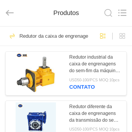
Hangzhou
Ocean
Industry
Co.,Ltd.
Produtos
All
Rights
Reserved.
Developed
CASA
by
183
ECER
Redutor da caixa de engrenagens
peças de reposição
PRODUTOS
de transmissão
Redutor industrial da
caixa de engrenagens
SOBRE
do sem-fim da máquina
NÓS
do moinho do transporte
USD50-100/PCS MOQ:10pcs
CONTATO
184
EXCURSÃO
DA
Redutor diferente da
Racks engrenagem
caixa de engrenagens
FÁBRICA
da transmissão do sem-
fim da ração
USD50-100/PCS MOQ:10pcs