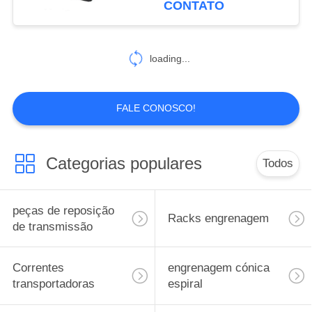
CONTATO
124
A gota forjou a
loading...
corrente de
Rivetless
FALE CONOSCO!
Categorias populares
Todos
155
peças
peças de reposição
Racks engrenagem
sobresselentes do
de transmissão
automóvel
Correntes
engrenagem cónica
transportadoras
espiral